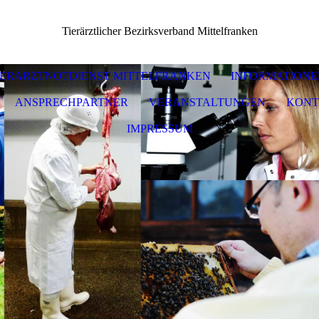
Tierärztlicher Bezirksverband Mittelfranken
IERARZTNOTDIENST MITTELFRANKEN
INFORMATIONE
ANSPRECHPARTNER
VERANSTALTUNGEN
KONT
IMPRESSUM